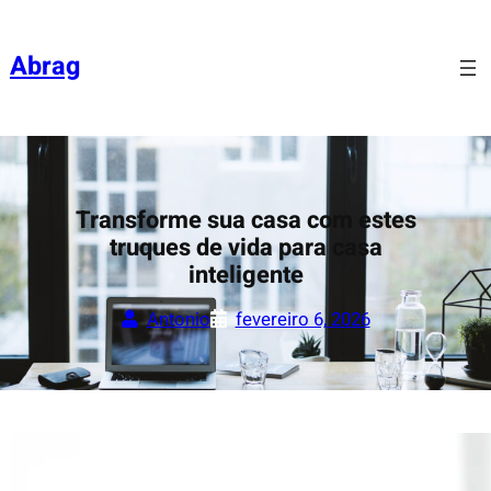
Pular
para
Abrag
o
conteúdo
Transforme sua casa com estes
truques de vida para casa
inteligente
Antonio
fevereiro 6, 2026