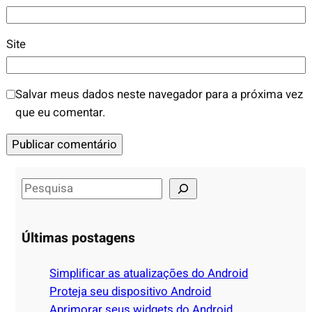
Site
Salvar meus dados neste navegador para a próxima vez
que eu comentar.
S
e
a
Últimas postagens
r
c
Simplificar as atualizações do Android
h
Proteja seu dispositivo Android
Aprimorar seus widgets do Android