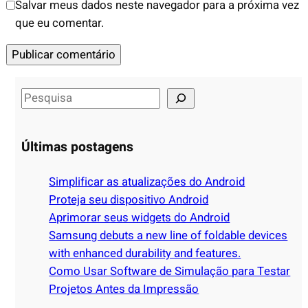
Salvar meus dados neste navegador para a próxima vez
que eu comentar.
S
e
a
Últimas postagens
r
c
Simplificar as atualizações do Android
h
Proteja seu dispositivo Android
Aprimorar seus widgets do Android
Samsung debuts a new line of foldable devices
with enhanced durability and features.
Como Usar Software de Simulação para Testar
Projetos Antes da Impressão