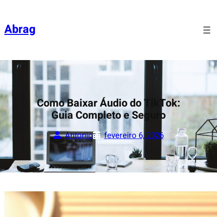
Pular
para
Abrag
o
conteúdo
Como Baixar Áudio do TikTok:
Guia Completo e Seguro
Antonio
fevereiro 6, 2026