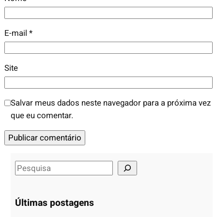
E-mail
*
Site
Salvar meus dados neste navegador para a próxima vez
que eu comentar.
S
e
a
Últimas postagens
r
c